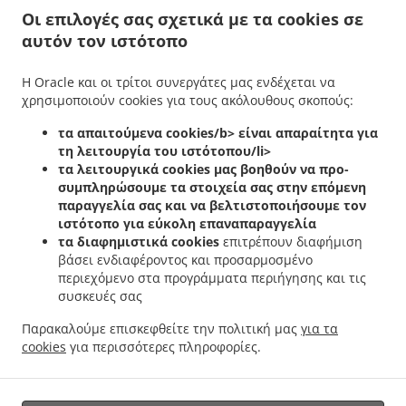
Οι επιλογές σας σχετικά με τα cookies σε
.
.
Αρχάγγελος
Κεµπάπ Delivery υπηρεσίες Λευκωσία Παρισσινός
Κεµπάπ Delivery
αυτόν τον ιστότοπο
.
υπηρεσίες Λευκωσία
Κεµπάπ Delivery υπηρεσίες Στρόβολος Ιστορικός Πυρήνας
.
.
Στροβόλου
Κεµπάπ Delivery υπηρεσίες Στρόβολος Αρχάγγελος
Κεµπάπ Delivery
Η Oracle και οι τρίτοι συνεργάτες μας ενδέχεται να
.
.
υπηρεσίες Στρόβολος
Κεµπάπ Delivery υπηρεσίες Λακατάμια Κάτω Λακατάμια
χρησιμοποιούν cookies για τους ακόλουθους σκοπούς:
.
Κεµπάπ Delivery υπηρεσίες Λακατάμια Μακεδονίτισσα
Κεµπάπ Delivery υπηρεσίες
.
.
τα απαιτούμενα cookies/b> είναι απαραίτητα για
Λακατάμια Αρχάγγελος
Κεµπάπ Delivery υπηρεσίες Λακατάμια Ανθούπολη
Κεµπάπ
τη λειτουργία του ιστότοπου/li>
.
.
Delivery υπηρεσίες Λακατάμια
Κεµπάπ Delivery υπηρεσίες Μακεδονίτισσα
Κεµπάπ
τα λειτουργικά cookies
μας βοηθούν να προ-
.
.
Delivery υπηρεσίες Paralimni Παρισσινός
Κεµπάπ Delivery υπηρεσίες Paralimni
συμπληρώσουμε τα στοιχεία σας στην επόμενη
.
Κεµπάπ Delivery υπηρεσίες Strovolos Παρισσινός
Κεµπάπ Delivery υπηρεσίες
παραγγελία σας και να βελτιστοποιήσουμε τον
.
.
ιστότοπο για εύκολη επαναπαραγγελία
Strovolos
Κεµπάπ Delivery υπηρεσίες Lakadamya Αρχάγγελος
Κεµπάπ Delivery
τα διαφημιστικά cookies
επιτρέπουν διαφήμιση
.
.
υπηρεσίες Lakadamya
Κεµπάπ Delivery υπηρεσίες Lakatameia
Κεµπάπ Delivery
βάσει ενδιαφέροντος και προσαρμοσμένο
.
.
υπηρεσίες Nicosia Παρισσινός
Κεµπάπ Delivery υπηρεσίες Nicosia
Κεµπάπ Delivery
περιεχόμενο στα προγράμματα περιήγησης και τις
.
.
υπηρεσίες Lakatamia Riviera
Κεµπάπ Delivery υπηρεσίες Lakatamia
Κεµπάπ
συσκευές σας
.
.
Delivery υπηρεσίες Lefkoşa Μακεδονίτισσα
Κεµπάπ Delivery υπηρεσίες Lefkoşa
Παρακαλούμε επισκεφθείτε την πολιτική μας
για τα
.
Κεµπάπ Delivery υπηρεσίες Engomi̇ Lefkoşa Μακεδονίτισσα
Κεµπάπ Delivery
cookies
για περισσότερες πληροφορίες.
.
.
.
υπηρεσίες Engomi̇ Lefkoşa
Ελληνική Delivery φαγητού
Cypriot Delivery φαγητού
Παράδοση φαγητού Takeaway