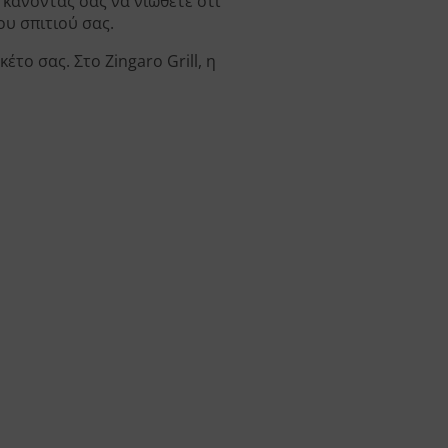
 κάνοντας σας να νιώθετε ότι
υ σπιτιού σας.
ο σας. Στο Zingaro Grill, η