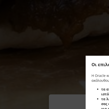
Οι επιλ
Η Oracle κ
ακόλουθου
τα α
ιστό
τα λ
σας 
Π
για