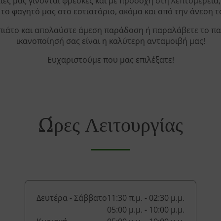
ίες μας γίνονται φρέσκες και με προσοχή στη λεπτομέρεια,
το φαγητό μας στο εστιατόριο, ακόμα και από την άνεση το
πιάτο και απολαύστε άμεση παράδοση ή παραλάβετε το πακέτ
ικανοποίησή σας είναι η καλύτερη ανταμοιβή μας!
Ευχαριστούμε που μας επιλέξατε!
Ώρες Λειτουργίας
Δευτέρα - Σάββατο
11:30 π.μ. - 02:30 μ.μ.
05:00 μ.μ. - 10:00 μ.μ.