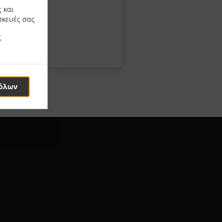
 και
σκευές σας
ς
όλων