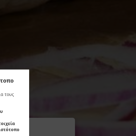
ότοπο
ια τους
ου
οιχεία
 ιστότοπο
τι