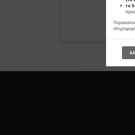
τα δ
προσ
Παρακαλού
πληροφορί
Αλ