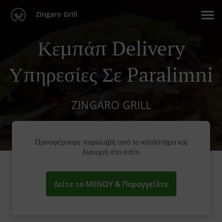
Zingaro Grill
Κεµπάπ Delivery
Υπηρεσίες Σε Paralimni
ZINGARO GRILL
Προσφέρουμε παραλαβή από το κατάστημα και
διανομή στο σπίτι
Δείτε το ΜΕΝΟΥ & Παραγγείλτε