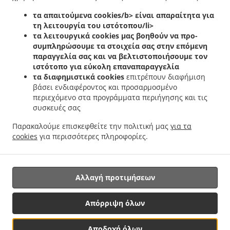
Κεµπάπ Delivery υπηρεσίες Λακατάμια Μακεδονίτισσα
Κεµπάπ Delivery υπηρεσίες
.
.
τα απαιτούμενα cookies/b> είναι απαραίτητα για
Λακατάμια Αρχάγγελος
Κεµπάπ Delivery υπηρεσίες Λακατάμια Ανθούπολη
Κεµπάπ
τη λειτουργία του ιστότοπου/li>
.
.
Delivery υπηρεσίες Λακατάμια
Κεµπάπ Delivery υπηρεσίες Μακεδονίτισσα
Κεµπάπ
τα λειτουργικά cookies
μας βοηθούν να προ-
.
.
Delivery υπηρεσίες Paralimni Παρισσινός
Κεµπάπ Delivery υπηρεσίες Paralimni
συμπληρώσουμε τα στοιχεία σας στην επόμενη
.
Κεµπάπ Delivery υπηρεσίες Strovolos Παρισσινός
Κεµπάπ Delivery υπηρεσίες
παραγγελία σας και να βελτιστοποιήσουμε τον
.
.
ιστότοπο για εύκολη επαναπαραγγελία
Strovolos
Κεµπάπ Delivery υπηρεσίες Lakadamya Αρχάγγελος
Κεµπάπ Delivery
τα διαφημιστικά cookies
επιτρέπουν διαφήμιση
.
.
υπηρεσίες Lakadamya
Κεµπάπ Delivery υπηρεσίες Lakatameia
Κεµπάπ Delivery
βάσει ενδιαφέροντος και προσαρμοσμένο
.
.
υπηρεσίες Nicosia Παρισσινός
Κεµπάπ Delivery υπηρεσίες Nicosia
Κεµπάπ Delivery
περιεχόμενο στα προγράμματα περιήγησης και τις
.
.
υπηρεσίες Lakatamia Riviera
Κεµπάπ Delivery υπηρεσίες Lakatamia
Κεµπάπ
συσκευές σας
.
.
Delivery υπηρεσίες Lefkoşa Μακεδονίτισσα
Κεµπάπ Delivery υπηρεσίες Lefkoşa
Παρακαλούμε επισκεφθείτε την πολιτική μας
για τα
.
Κεµπάπ Delivery υπηρεσίες Engomi̇ Lefkoşa Μακεδονίτισσα
Κεµπάπ Delivery
cookies
για περισσότερες πληροφορίες.
.
.
.
υπηρεσίες Engomi̇ Lefkoşa
Ελληνική Delivery φαγητού
Cypriot Delivery φαγητού
Παράδοση φαγητού Takeaway
Αλλαγή προτιμήσεων
Υποστηριζόμενο από:
Απόρριψη όλων
Order Solutions
Αποδοχή όλων