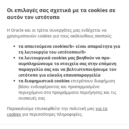
.
Delivery υπηρεσίες Λευκωσία Μακεδονίτισσα
Κεµπάπ Delivery υπηρεσίες Λευκωσία
Οι επιλογές σας σχετικά με τα cookies σε
.
.
Αρχάγγελος
Κεµπάπ Delivery υπηρεσίες Λευκωσία Παρισσινός
Κεµπάπ Delivery
αυτόν τον ιστότοπο
.
υπηρεσίες Λευκωσία
Κεµπάπ Delivery υπηρεσίες Στρόβολος Ιστορικός Πυρήνας
.
.
Στροβόλου
Κεµπάπ Delivery υπηρεσίες Στρόβολος Αρχάγγελος
Κεµπάπ Delivery
Η Oracle και οι τρίτοι συνεργάτες μας ενδέχεται να
.
.
υπηρεσίες Στρόβολος
Κεµπάπ Delivery υπηρεσίες Λακατάμια Κάτω Λακατάμια
χρησιμοποιούν cookies για τους ακόλουθους σκοπούς:
.
Κεµπάπ Delivery υπηρεσίες Λακατάμια Μακεδονίτισσα
Κεµπάπ Delivery υπηρεσίες
.
.
Λακατάμια Αρχάγγελος
τα απαιτούμενα cookies/b> είναι απαραίτητα για
Κεµπάπ Delivery υπηρεσίες Λακατάμια Ανθούπολη
Κεµπάπ
τη λειτουργία του ιστότοπου/li>
.
.
Delivery υπηρεσίες Λακατάμια
Κεµπάπ Delivery υπηρεσίες Μακεδονίτισσα
Κεµπάπ
τα λειτουργικά cookies
μας βοηθούν να προ-
.
.
Delivery υπηρεσίες Paralimni Παρισσινός
Κεµπάπ Delivery υπηρεσίες Paralimni
συμπληρώσουμε τα στοιχεία σας στην επόμενη
.
Κεµπάπ Delivery υπηρεσίες Strovolos Παρισσινός
Κεµπάπ Delivery υπηρεσίες
παραγγελία σας και να βελτιστοποιήσουμε τον
.
.
Strovolos
ιστότοπο για εύκολη επαναπαραγγελία
Κεµπάπ Delivery υπηρεσίες Lakadamya Αρχάγγελος
Κεµπάπ Delivery
τα διαφημιστικά cookies
επιτρέπουν διαφήμιση
.
.
υπηρεσίες Lakadamya
Κεµπάπ Delivery υπηρεσίες Lakatameia
Κεµπάπ Delivery
βάσει ενδιαφέροντος και προσαρμοσμένο
.
.
υπηρεσίες Nicosia Παρισσινός
Κεµπάπ Delivery υπηρεσίες Nicosia
Κεµπάπ Delivery
περιεχόμενο στα προγράμματα περιήγησης και τις
.
.
υπηρεσίες Lakatamia Riviera
Κεµπάπ Delivery υπηρεσίες Lakatamia
Κεµπάπ
συσκευές σας
.
.
Delivery υπηρεσίες Lefkoşa Μακεδονίτισσα
Κεµπάπ Delivery υπηρεσίες Lefkoşa
Παρακαλούμε επισκεφθείτε την πολιτική μας
για τα
.
Κεµπάπ Delivery υπηρεσίες Engomi̇ Lefkoşa Μακεδονίτισσα
Κεµπάπ Delivery
cookies
για περισσότερες πληροφορίες.
.
.
.
υπηρεσίες Engomi̇ Lefkoşa
Ελληνική Delivery φαγητού
Cypriot Delivery φαγητού
Παράδοση φαγητού Takeaway