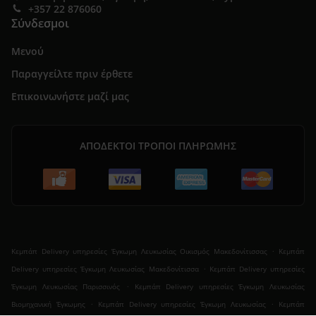
+357 22 876060
Σύνδεσμοι
Μενού
Παραγγείλτε πριν έρθετε
Επικοινωνήστε μαζί μας
ΑΠΟΔΕΚΤΟΊ ΤΡΌΠΟΙ ΠΛΗΡΩΜΉΣ
.
Κεµπάπ Delivery υπηρεσίες Έγκωμη Λευκωσίας Οικισμός Μακεδονίτισσας
Κεµπάπ
.
Delivery υπηρεσίες Έγκωμη Λευκωσίας Μακεδονίτισσα
Κεµπάπ Delivery υπηρεσίες
.
Έγκωμη Λευκωσίας Παρισσινός
Κεµπάπ Delivery υπηρεσίες Έγκωμη Λευκωσίας
.
.
Βιομηχανική Έγκωμης
Κεµπάπ Delivery υπηρεσίες Έγκωμη Λευκωσίας
Κεµπάπ